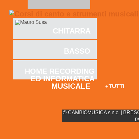
CHITARRA
BASSO
HOME RECORDING
ED INFORMATICA
MUSICALE
+TUTTI
© CAMBIOMUSICA s.n.c. | BRESCIA
p