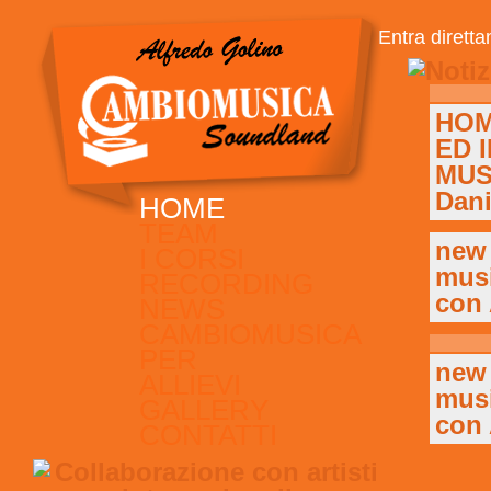
Entra dirett
HOM
ED 
MUS
Dani
HOME
TEAM
new 
I CORSI
musi
RECORDING
con 
NEWS
CAMBIOMUSICA
PER
new 
ALLIEVI
musi
GALLERY
con 
CONTATTI