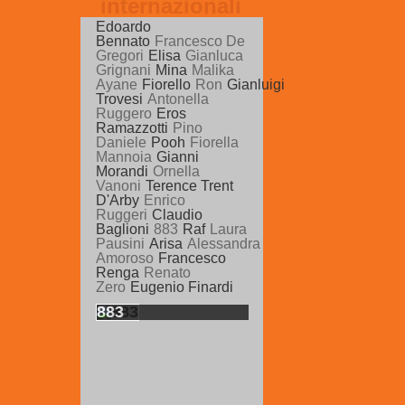
Edoardo
Bennato
Francesco De
Gregori
Elisa
Gianluca
Grignani
Mina
Malika
Ayane
Fiorello
Ron
Gianluigi
Trovesi
Antonella
Ruggero
Eros
Ramazzotti
Pino
Daniele
Pooh
Fiorella
Mannoia
Gianni
Morandi
Ornella
Vanoni
Terence Trent
D'Arby
Enrico
Ruggeri
Claudio
Baglioni
883
Raf
Laura
Pausini
Arisa
Alessandra
Amoroso
Francesco
Renga
Renato
Zero
Eugenio Finardi
883