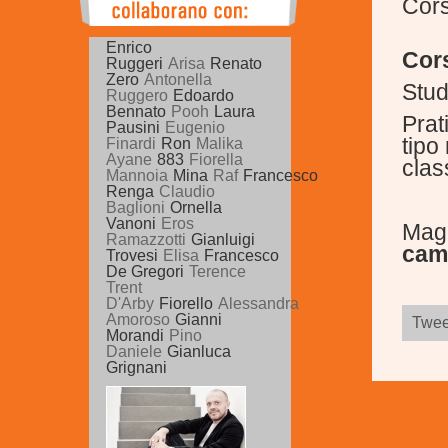
Cors
Enrico
Cors
Ruggeri
Arisa
Renato
Zero
Antonella
Stud
Ruggero
Edoardo
Bennato
Pooh
Laura
Prat
Pausini
Eugenio
tipo
Finardi
Ron
Malika
Ayane
883
Fiorella
clas
Mannoia
Mina
Raf
Francesco
Renga
Claudio
Baglioni
Ornella
Vanoni
Eros
M
Ramazzotti
Gianluigi
cam
Trovesi
Elisa
Francesco
De Gregori
Terence
Trent
D'Arby
Fiorello
Alessandra
Amoroso
Gianni
Twee
Morandi
Pino
Daniele
Gianluca
Grignani