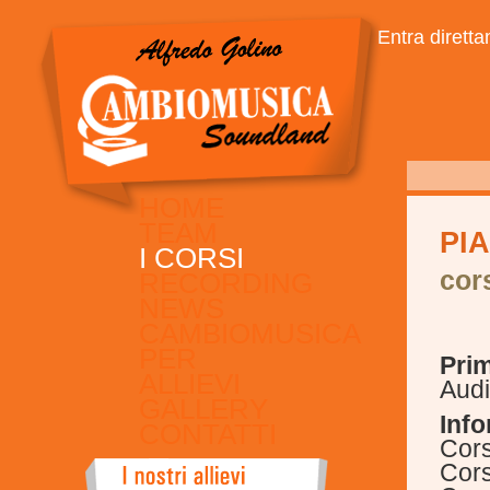
Entra dirett
HOME
TEAM
PI
I CORSI
cor
RECORDING
NEWS
CAMBIOMUSICA
PER
Pri
ALLIEVI
Audi
GALLERY
Info
CONTATTI
Cors
Cors