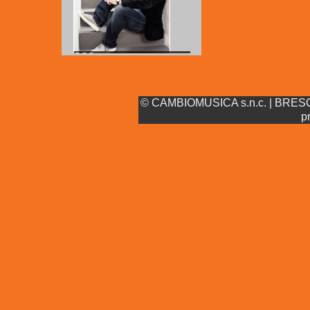
883
© CAMBIOMUSICA s.n.c. | BRESCIA
p